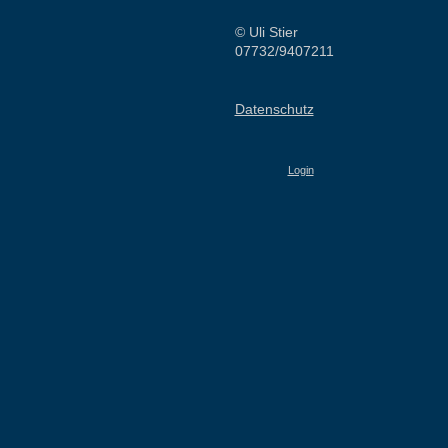
© Uli Stier
07732/9407211
Datenschutz
Login