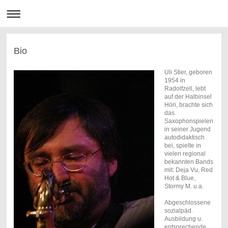
Bio
Uli Stier, geboren
1954 in
Radolfzell, lebt
auf der Halbinsel
Höri, brachte sich
das
Saxophonspielen
in seiner Jugend
autodidaktisch
bei, spielte in
vielen regional
bekannten Bands
mit: Deja Vu, Red
Hot & Blue,
Stormy M. u.a.
Abgeschlossene
sozialpäd.
Ausbildung u.
entsprechende