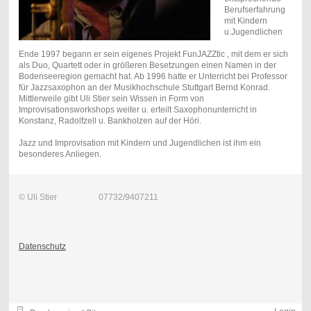
Berufserfahrung
mit Kindern
u.Jugendlichen
Ende 1997 begann er sein eigenes Projekt FunJAZZtic , mit dem er sich
als Duo, Quartett oder in größeren Besetzungen einen Namen in der
Bodenseeregion gemacht hat. Ab 1996 hatte er Unterricht bei Professor
für Jazzsaxophon an der Musikhochschule Stuttgart Bernd Konrad.
Mittlerweile gibt Uli Stier sein Wissen in Form von
Improvisationsworkshops weiter u. erteilt Saxophonunterricht in
Konstanz, Radolfzell u. Bankholzen auf der Höri.
Jazz und Improvisation mit Kindern und Jugendlichen ist ihm ein
besonderes Anliegen.
© Uli Stier 07732/9407211
Datenschutz